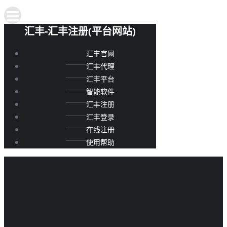
汇丰-汇丰注册(平台网站)
汇丰官网
汇丰代理
汇丰平台
智能软件
汇丰注册
汇丰登录
在线注册
使用帮助