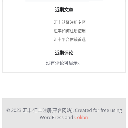
近期文章
汇丰认证注册专区
汇丰如何注册使用
汇丰平台信赖首选
近期评论
没有评论可显示。
© 2023 汇丰-汇丰注册(平台网站). Created for free using
WordPress and
Colibri