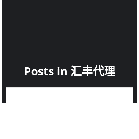
Posts in 汇丰代理