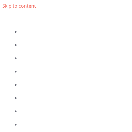
Skip to content
汇丰官网
汇丰代理
汇丰平台
智能软件
汇丰注册
汇丰登录
在线注册
使用帮助